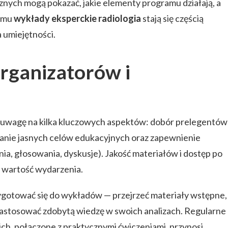
nych mogą pokazać, jakie elementy programu działają, a
temu
wykłady eksperckie radiologia
stają się częścią
 umiejętności.
organizatorów i
 uwagę na kilka kluczowych aspektów: dobór prelegentów
nie jasnych celów edukacyjnych oraz zapewnienie
a, głosowania, dyskusje). Jakość materiałów i dostęp po
a wartość wydarzenia.
ygotować się do wykładów — przejrzeć materiały wstępne,
 zastosować zdobytą wiedzę w swoich analizach. Regularne
ch, połączone z praktycznymi ćwiczeniami, przynosi