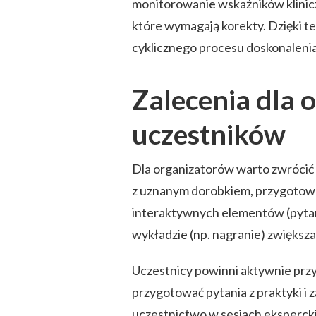
monitorowanie wskaźników klinicz
które wymagają korekty. Dzięki 
cyklicznego procesu doskonalenia
Zalecenia dla 
uczestników
Dla organizatorów warto zwrócić
z uznanym dorobkiem, przygotowa
interaktywnych elementów (pytani
wykładzie (np. nagranie) zwiększ
Uczestnicy powinni aktywnie prz
przygotować pytania z praktyki i
uczestnictwo w sesjach ekspercki