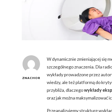
W dynamicznie zmieniającej się 
szczególnego znaczenia. Dla radi
wykłady prowadzone przez autoryt
ZNACHOR
wiedzy, ale też platformą do kryt
przybliża, dlaczego
wykłady eksp
oraz jak można maksymalizować ic
Przeanalizujemy strukturę wykładó