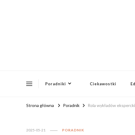
ptusg2023.pl
PTUSG – Blog o zdrowiu i organizacji
Poradniki
Ciekawostki
E
Strona główna
Poradnik
Rola wykładów ekspercki
2025-05-21
PORADNIK