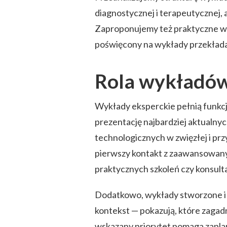
diagnostycznej i terapeutycznej, 
Zaproponujemy też praktyczne wsk
poświęcony na wykłady przekładał
Rola wykładów
Wykłady eksperckie pełnią funkcj
prezentację najbardziej aktualn
technologicznych w zwięzłej i pr
pierwszy kontakt z zaawansowanym
praktycznych szkoleń czy konsulta
Dodatkowo, wykłady stworzone i
kontekst — pokazują, które zagadn
wskazany priorytet pomaga zaplan