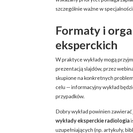
szczególnie ważne w specjalnościa
Formaty i org
eksperckich
W praktyce wykłady mogą przyjm
prezentacją slajdów, przez webin
skupione na konkretnych problem
celu — informacyjny wykład będzie
przypadków.
Dobry wykład powinien zawierać ja
wykłady eksperckie radiologia
i
uzupełniających (np. artykuły, bi