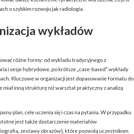
ch o szybkim rozwoju jak radiologia.
anizacja wykładów
ować różne formy: od wykładu tradycyjnego z
aria i sesje hybrydowe, po krótsze „case-based” wykłady
ach. Kluczowe w organizacji jest dopasowanie formatu do
 miał inną strukturę niż warsztat praktyczny z analizą
sny plan, cele uczenia się i czas na pytania. W przypadku
stotne jest także dostarczenie materiałów
bliografia, zestawy obrazów), które pozwolą uczestnikom