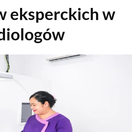
w eksperckich w
adiologów