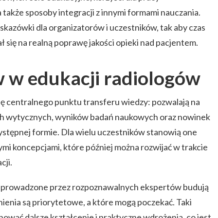
a także sposoby integracji z innymi formami nauczania.
azówki dla organizatorów i uczestników, tak aby czas
 się na realną poprawę jakości opieki nad pacjentem.
 w edukacji radiologów
ę centralnego punktu transferu wiedzy: pozwalają na
ych wytycznych, wyników badań naukowych oraz nowinek
zystępnej formie. Dla wielu uczestników stanowią one
i koncepcjami, które później można rozwijać w trakcie
cji.
 prowadzone przez rozpoznawalnych ekspertów budują
ienia są priorytetowe, a które mogą poczekać. Taki
ować dalsze kształcenie i praktyczne wdrożenia, co jest