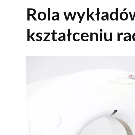
Rola wykładó
kształceniu r