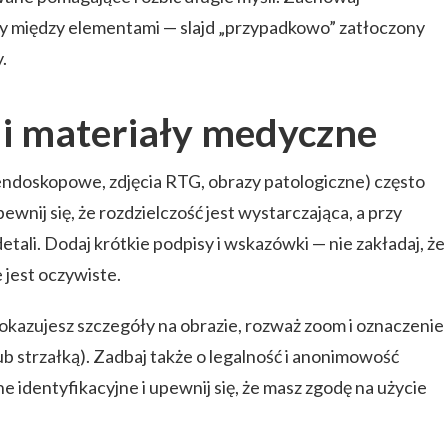
py między elementami — slajd „przypadkowo” zatłoczony
.
i i materiały medyczne
endoskopowe, zdjęcia RTG, obrazy patologiczne) często
ewnij się, że rozdzielczość jest wystarczająca, a przy
etali. Dodaj krótkie podpisy i wskazówki — nie zakładaj, że
 jest oczywiste.
i pokazujesz szczegóły na obrazie, rozważ zoom i oznaczenie
ub strzałką). Zadbaj także o legalność i anonimowość
identyfikacyjne i upewnij się, że masz zgodę na użycie