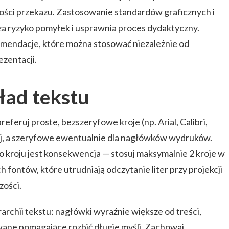
ości przekazu. Zastosowanie standardów graficznych i
sza ryzyko pomyłek i usprawnia proces dydaktyczny.
omendacje, które można stosować niezależnie od
zentacji.
kład tekstu
feruj proste, bezszeryfowe kroje (np. Arial, Calibri,
ej, a szeryfowe ewentualnie dla nagłówków wydruków.
 kroju jest konsekwencja — stosuj maksymalnie 2 kroje w
h fontów, które utrudniają odczytanie liter przy projekcji
zości.
archii tekstu: nagłówki wyraźnie większe od treści,
owane pomagające rozbić długie myśli. Zachowaj