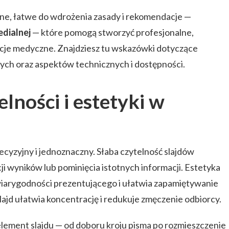
ne, łatwe do wdrożenia zasady i rekomendacje —
edialnej
— które pomogą stworzyć profesjonalne,
acje medyczne. Znajdziesz tu wskazówki dotyczące
danych oraz aspektów technicznych i dostępności.
lności i estetyki w
cyzyjny i jednoznaczny. Słaba czytelność slajdów
i wyników lub pominięcia istotnych informacji. Estetyka
iarygodności prezentującego i ułatwia zapamiętywanie
ajd ułatwia koncentrację i redukuje zmęczenie odbiorcy.
element slajdu — od doboru kroju pisma po rozmieszczenie