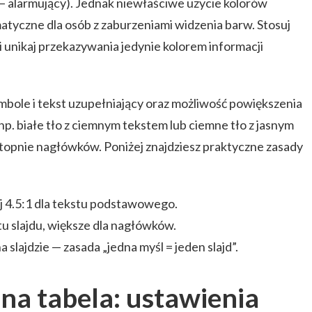
— alarmujący). Jednak niewłaściwe użycie kolorów
matyczne dla osób z zaburzeniami widzenia barw. Stosuj
 unikaj przekazywania jedynie kolorem informacji
mbole i tekst uzupełniający oraz możliwość powiększenia
np. białe tło z ciemnym tekstem lub ciemne tło z jasnym
 stopnie nagłówków. Poniżej znajdziesz praktyczne zasady
j 4.5:1 dla tekstu podstawowego.
u slajdu, większe dla nagłówków.
slajdzie — zasada „jedna myśl = jeden slajd”.
 tabela: ustawienia