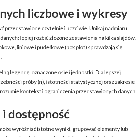
nych liczbowe i wykresy
yć przedstawione czytelnie i uczciwie. Unikaj nadmiaru
danych; lepiej rozbić złożone zestawienia na kilka slajdów.
kowe, liniowe i pudełkowe (box plot) sprawdzają się
.
ną legendę, oznaczone osie i jednostki. Dla lepszej
iczebności próby (n), istotności statystycznej oraz zakresie
zrozumie kontekst i ograniczenia przedstawionych danych.
t i dostępność
może wyróżniać istotne wyniki, grupować elementy lub