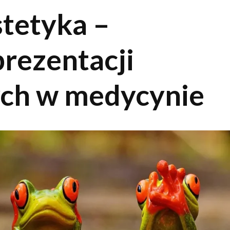
stetyka –
prezentacji
ych w medycynie