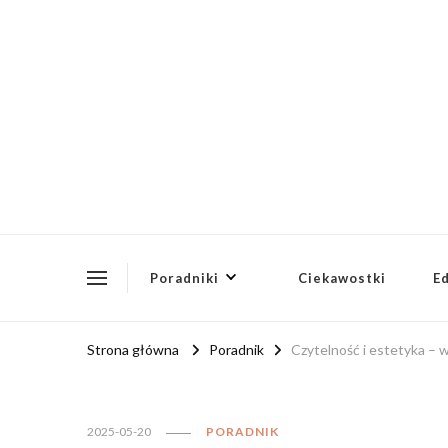
ptusg2023.pl
PTUSG – Blog o zdrowiu i organizacji
Poradniki
Ciekawostki
E
Strona główna
Poradnik
Czytelność i estetyka – 
2025-05-20
PORADNIK