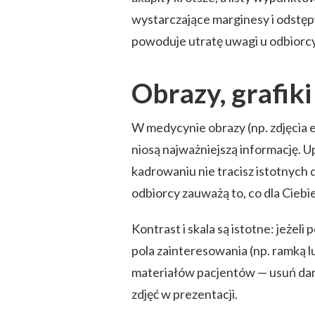
wystarczające marginesy i odstę
powoduje utratę uwagi u odbiorcy
Obrazy, grafik
W medycynie obrazy (np. zdjęcia 
niosą najważniejszą informację. Up
kadrowaniu nie tracisz istotnych d
odbiorcy zauważą to, co dla Ciebie
Kontrast i skala są istotne: jeżel
pola zainteresowania (np. ramką l
materiałów pacjentów — usuń dane 
zdjęć w prezentacji.