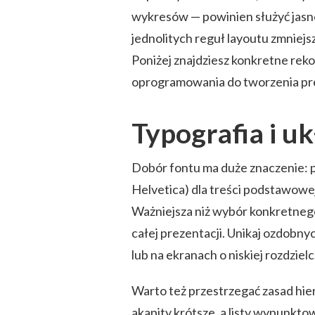
wykresów — powinien służyć jasn
jednolitych reguł layoutu zmniej
Poniżej znajdziesz konkretne rek
oprogramowania do tworzenia pre
Typografia i u
Dobór fontu ma duże znaczenie: pre
Helvetica) dla treści podstawow
Ważniejsza niż wybór konkretnego
całej prezentacji. Unikaj ozdobnyc
lub na ekranach o niskiej rozdzielc
Warto też przestrzegać zasad hier
akapity krótsze, a listy wypunkt