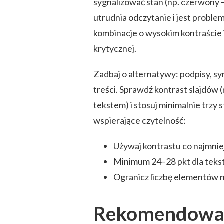
sygnalizować stan (np. czerwony 
utrudnia odczytanie i jest proble
kombinacje o wysokim kontraście i
krytycznej.
Zadbaj o alternatywy: podpisy, sy
treści. Sprawdź kontrast slajdów (
tekstem) i stosuj minimalnie trzy
wspierające czytelność:
Używaj kontrastu co najmnie
Minimum 24–28 pkt dla tekst
Ogranicz liczbę elementów na 
Rekomendowana