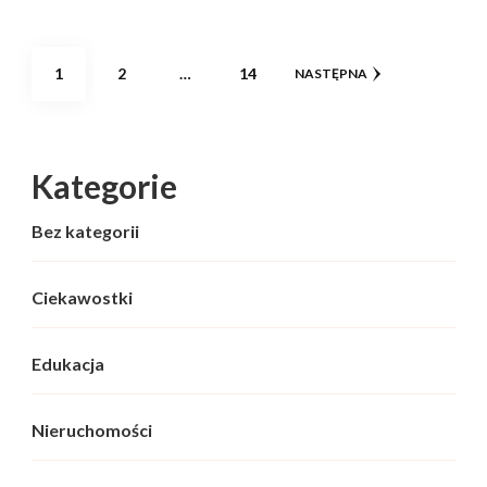
Stronicowanie
STRONA
STRONA
STRONA
1
2
…
14
NASTĘPNA
wpisów
Kategorie
Bez kategorii
Ciekawostki
Edukacja
Nieruchomości