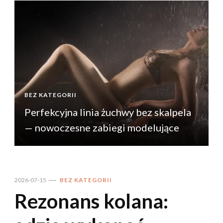
BEZ KATEGORII
B
Perfekcyjna linia żuchwy bez skalpela
— nowoczesne zabiegi modelujące
2026-07-15
BEZ KATEGORII
Rezonans kolana: