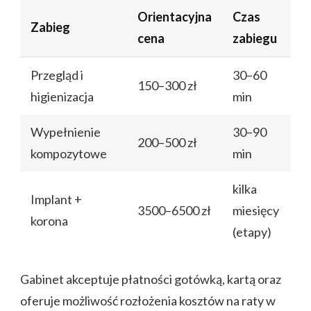
Orientacyjna
Czas
Zabieg
cena
zabiegu
Przegląd i
30–60
150–300 zł
higienizacja
min
Wypełnienie
30–90
200–500 zł
kompozytowe
min
kilka
Implant +
3500–6500 zł
miesięcy
korona
(etapy)
Gabinet akceptuje płatności gotówką, kartą oraz
oferuje możliwość rozłożenia kosztów na raty w