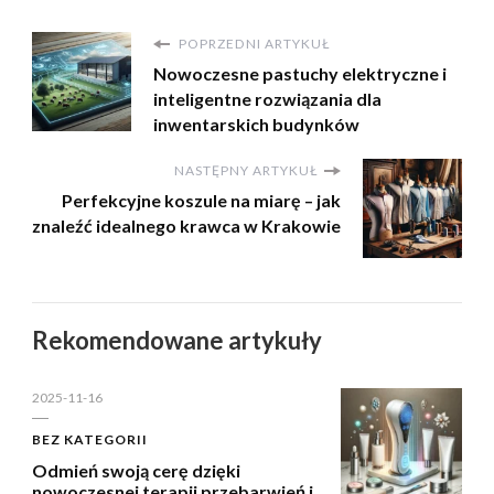
POPRZEDNI ARTYKUŁ
Nowoczesne pastuchy elektryczne i
inteligentne rozwiązania dla
inwentarskich budynków
NASTĘPNY ARTYKUŁ
Perfekcyjne koszule na miarę – jak
znaleźć idealnego krawca w Krakowie
Rekomendowane artykuły
2025-11-16
BEZ KATEGORII
Odmień swoją cerę dzięki
nowoczesnej terapii przebarwień i