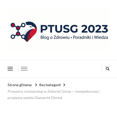
ptusg2023.pl
PTUSG – Blog o zdrowiu i organizacji
Strona główna
Bez kategorii
Prywatny stomatolog w Zielonej Górze — kompleksowa i
przyjazna opieka Diamante Dental