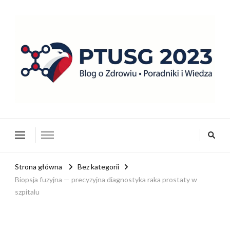
ptusg2023.pl
PTUSG – Blog o zdrowiu i organizacji
Strona główna
Bez kategorii
Biopsja fuzyjna — precyzyjna diagnostyka raka prostaty w
szpitalu