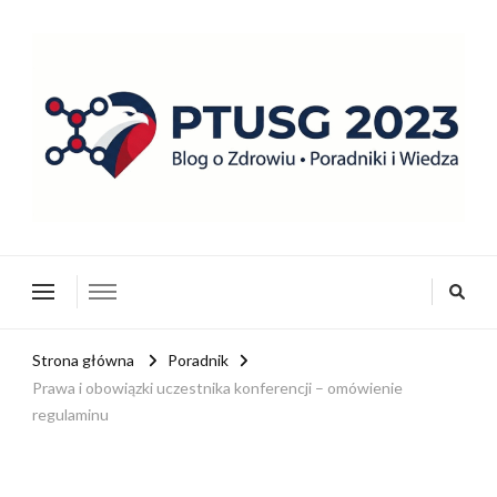
ptusg2023.pl
PTUSG – Blog o zdrowiu i organizacji
Strona główna
Poradnik
Prawa i obowiązki uczestnika konferencji – omówienie
regulaminu