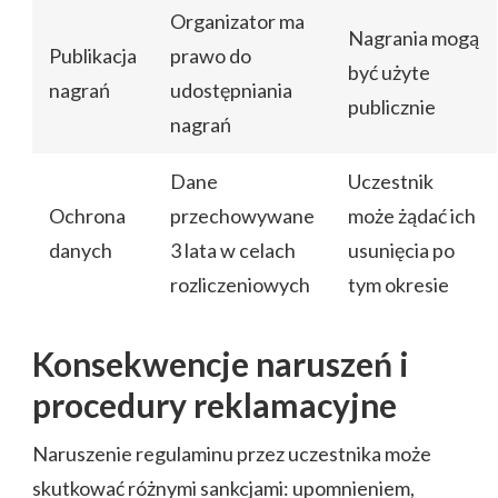
Organizator ma
Nagrania mogą
Publikacja
prawo do
być użyte
nagrań
udostępniania
publicznie
nagrań
Dane
Uczestnik
Ochrona
przechowywane
może żądać ich
danych
3 lata w celach
usunięcia po
rozliczeniowych
tym okresie
Konsekwencje naruszeń i
procedury reklamacyjne
Naruszenie regulaminu przez uczestnika może
skutkować różnymi sankcjami: upomnieniem,