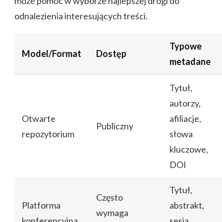
może pomóc w wyborze najlepszej drogi do
odnalezienia interesujących treści.
Typowe
Model/Format
Dostęp
metadane
Tytuł,
autorzy,
Otwarte
afiliacje,
Publiczny
repozytorium
słowa
kluczowe,
DOI
Tytuł,
Często
Platforma
abstrakt,
wymaga
konferencyjna
sesja,