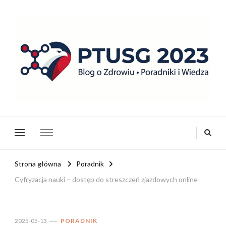
ptusg2023.pl
PTUSG – Blog o zdrowiu i organizacji
Strona główna
Poradnik
Cyfryzacja nauki – dostęp do streszczeń zjazdowych online
2025-05-13
PORADNIK