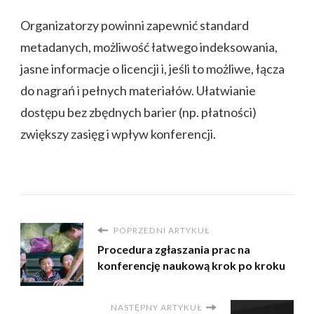
Organizatorzy powinni zapewnić standard
metadanych, możliwość łatwego indeksowania,
jasne informacje o licencji i, jeśli to możliwe, łącza
do nagrań i pełnych materiałów. Ułatwianie
dostępu bez zbędnych barier (np. płatności)
zwiększy zasięg i wpływ konferencji.
POPRZEDNI ARTYKUŁ
Procedura zgłaszania prac na
konferencję naukową krok po kroku
NASTĘPNY ARTYKUŁ