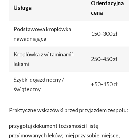
Orientacyjna
Usługa
cena
Podstawowa kroplówka
150–300 zł
nawadniająca
Kroplówka z witaminami i
250–450 zł
lekami
Szybki dojazd nocny /
+50–150 zł
świąteczny
Praktyczne wskazówki przed przyjazdem zespołu:
przygotuj dokument tożsamości i listę
przyjmowanych leków; miej przy sobie miejsce,