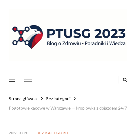
ptusg2023.pl
PTUSG – Blog o zdrowiu i organizacji
Strona główna
Bez kategorii
Pogotowie kacowe w Warszawie — kroplówka z dojazdem 24/7
2026-03-20
BEZ KATEGORII