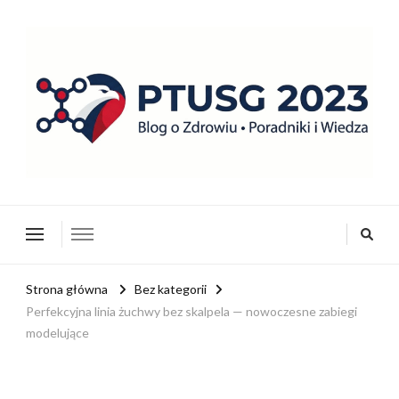
ptusg2023.pl
PTUSG – Blog o zdrowiu i organizacji
Strona główna
Bez kategorii
Perfekcyjna linia żuchwy bez skalpela — nowoczesne zabiegi
modelujące