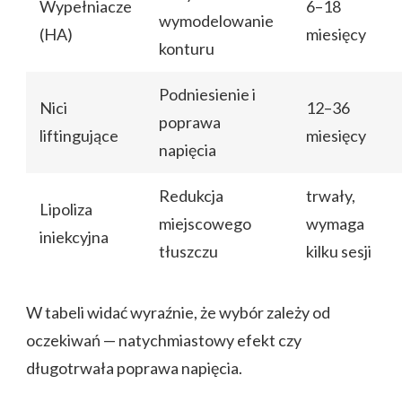
Wypełniacze
6–18
wymodelowanie
(HA)
miesięcy
konturu
Podniesienie i
Nici
12–36
poprawa
liftingujące
miesięcy
napięcia
Redukcja
trwały,
Lipoliza
miejscowego
wymaga
iniekcyjna
tłuszczu
kilku sesji
W tabeli widać wyraźnie, że wybór zależy od
oczekiwań — natychmiastowy efekt czy
długotrwała poprawa napięcia.