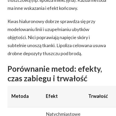
tłuszczową (np. lipoliza iniekcyjna). Każda metoda
ma inne wskazania i efekt końcowy.
Kwas hialuronowy dobrze sprawdza się przy
modelowaniu linii i uzupełnianiu ubytków
objętości. Nici poprawiają napięcie skóry i
subtelnie unoszą tkanki. Lipoliza celowana usuwa
drobne depozyty tłuszczu pod brodą.
Porównanie metod: efekty,
czas zabiegu i trwałość
Metoda
Efekt
Trwałość
Natychmiastowe