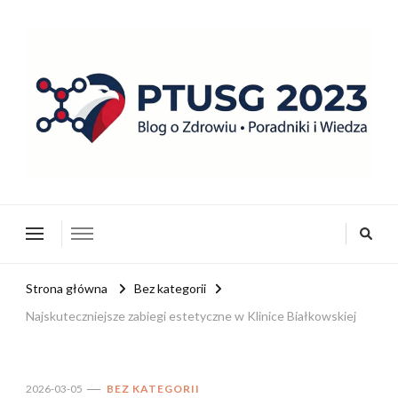
ptusg2023.pl
PTUSG – Blog o zdrowiu i organizacji
Strona główna
Bez kategorii
Najskuteczniejsze zabiegi estetyczne w Klinice Białkowskiej
2026-03-05
BEZ KATEGORII