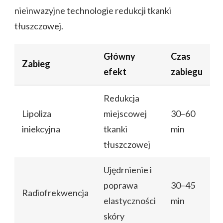
nieinwazyjne technologie redukcji tkanki
tłuszczowej.
Główny
Czas
Zabieg
efekt
zabiegu
Redukcja
Lipoliza
miejscowej
30–60
iniekcyjna
tkanki
min
tłuszczowej
Ujędrnienie i
poprawa
30–45
Radiofrekwencja
elastyczności
min
skóry