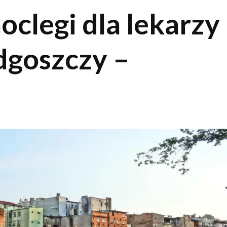
clegi dla lekarzy
dgoszczy –