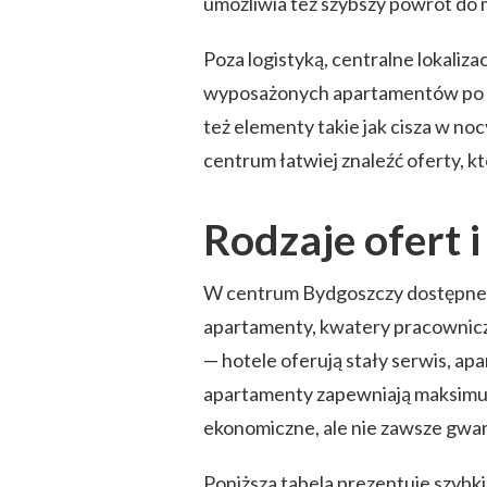
umożliwia też szybszy powrót do 
Poza logistyką, centralne lokaliz
wyposażonych apartamentów po ma
też elementy takie jak cisza w no
centrum łatwiej znaleźć oferty, k
Rodzaje ofert 
W centrum Bydgoszczy dostępne s
apartamenty, kwatery pracownicze
— hotele oferują stały serwis, apa
apartamenty zapewniają maksimu
ekonomiczne, ale nie zawsze gwara
Poniższa tabela prezentuje szyb