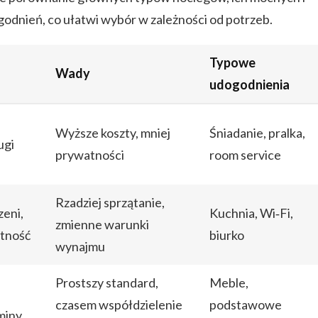
odnień, co ułatwi wybór w zależności od potrzeb.
Typowe
Wady
udogodnienia
Wyższe koszty, mniej
Śniadanie, pralka,
ugi
prywatności
room service
Rzadziej sprzątanie,
zeni,
Kuchnia, Wi‑Fi,
zmienne warunki
atność
biurko
wynajmu
Prostszy standard,
Meble,
czasem współdzielenie
podstawowe
miny