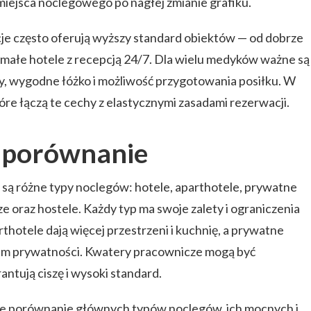
miejsca noclegowego po nagłej zmianie grafiku.
acje często oferują wyższy standard obiektów — od dobrze
łe hotele z recepcją 24/7. Dla wielu medyków ważne są
cy, wygodne łóżko i możliwość przygotowania posiłku. W
tóre łączą te cechy z elastycznymi zasadami rezerwacji.
i porównanie
ą różne typy noclegów: hotele, aparthotele, prywatne
 oraz hostele. Każdy typ ma swoje zalety i ograniczenia
rthotele dają więcej przestrzeni i kuchnię, a prywatne
m prywatności. Kwatery pracownicze mogą być
ntują ciszę i wysoki standard.
kie porównanie głównych typów noclegów, ich mocnych i