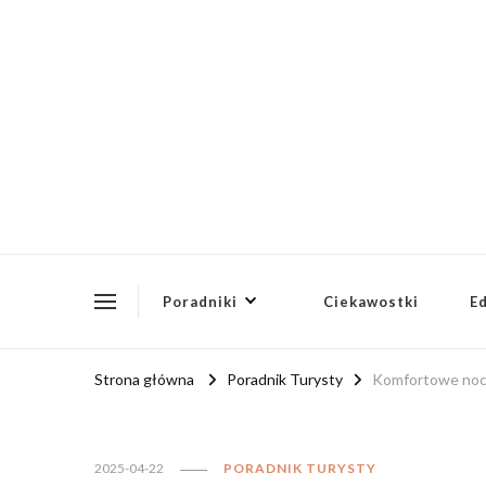
ptusg2023.pl
PTUSG – Blog o zdrowiu i organizacji
Poradniki
Ciekawostki
E
Strona główna
Poradnik Turysty
Komfortowe nocle
2025-04-22
PORADNIK TURYSTY