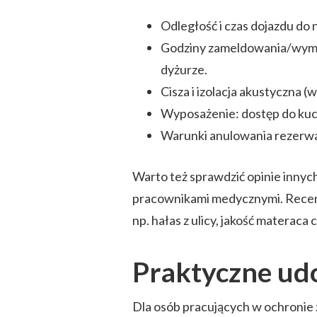
Odległość i czas dojazdu do n
Godziny zameldowania/wyme
dyżurze.
Cisza i izolacja akustyczna 
Wyposażenie: dostęp do kuchn
Warunki anulowania rezerwac
Warto też sprawdzić opinie innych
pracownikami medycznymi. Recenzj
np. hałas z ulicy, jakość materaca
Praktyczne udo
Dla osób pracujących w ochronie 