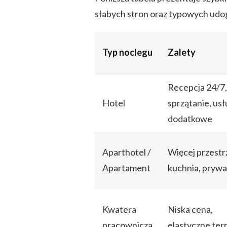
słabych stron oraz typowych udog
Typ noclegu
Zalety
Recepcja 24/7,
Hotel
sprzątanie, usł
dodatkowe
Aparthotel /
Więcej przestr
Apartament
kuchnia, pryw
Kwatera
Niska cena,
pracownicza
elastyczne ter