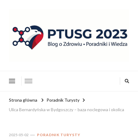
ptusg2023.pl
PTUSG – Blog o zdrowiu i organizacji
Strona główna
Poradnik Turysty
Ulica Bernardyńska w Bydgoszczy – baza noclegowa i okolica
2025-05-02
PORADNIK TURYSTY