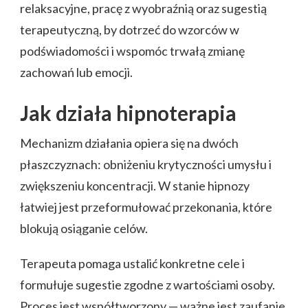
relaksacyjne, pracę z wyobraźnią oraz sugestią
terapeutyczną, by dotrzeć do wzorców w
podświadomości i wspomóc trwałą zmianę
zachowań lub emocji.
Jak działa hipnoterapia
Mechanizm działania opiera się na dwóch
płaszczyznach: obniżeniu krytyczności umysłu i
zwiększeniu koncentracji. W stanie hipnozy
łatwiej jest przeformułować przekonania, które
blokują osiąganie celów.
Terapeuta pomaga ustalić konkretne cele i
formułuje sugestie zgodne z wartościami osoby.
Proces jest współtworzony — ważne jest zaufanie