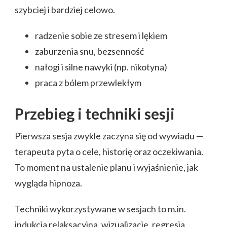
szybciej i bardziej celowo.
radzenie sobie ze stresem i lękiem
zaburzenia snu, bezsenność
nałogi i silne nawyki (np. nikotyna)
praca z bólem przewlekłym
Przebieg i techniki sesji
Pierwsza sesja zwykle zaczyna się od wywiadu —
terapeuta pyta o cele, historię oraz oczekiwania.
To moment na ustalenie planu i wyjaśnienie, jak
wygląda hipnoza.
Techniki wykorzystywane w sesjach to m.in.
indukcja relaksacyjna, wizualizacje, regresja,