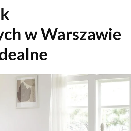
ek
nych w Warszawie
idealne