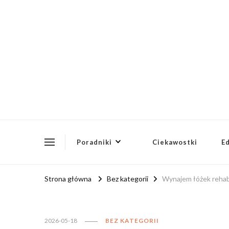
ptusg2023.pl
PTUSG – Blog o zdrowiu i organizacji
Poradniki
Ciekawostki
E
Strona główna
Bez kategorii
Wynajem łóżek rehabi
2026-05-18
BEZ KATEGORII