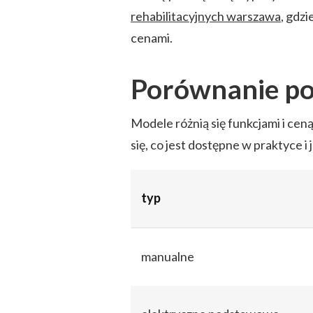
rehabilitacyjnych warszawa
, gdzi
cenami.
Porównanie p
Modele różnią się funkcjami i ce
się, co jest dostępne w praktyce i 
typ
manualne