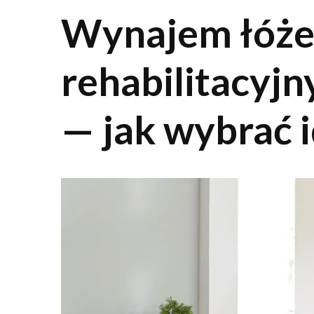
Wynajem łóż
rehabilitacyj
— jak wybrać 