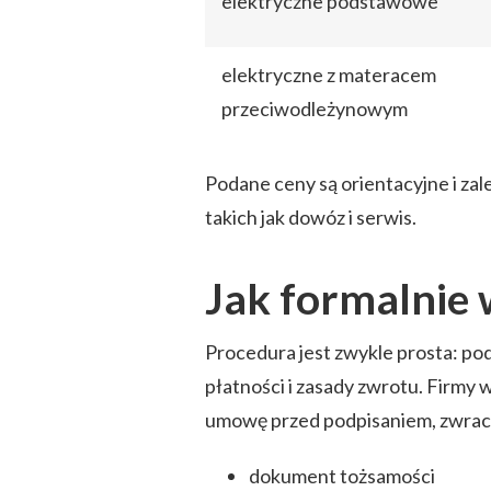
elektryczne podstawowe
elektryczne z materacem
przeciwodleżynowym
Podane ceny są orientacyjne i za
takich jak dowóz i serwis.
Jak formalnie
Procedura jest zwykle prosta: po
płatności i zasady zwrotu. Firmy 
umowę przed podpisaniem, zwraca
dokument tożsamości