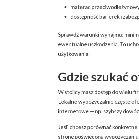
materac przeciwodleżynowy 
dostępność barierek i zabez
Sprawdź warunki wynajmu: minima
ewentualne uszkodzenia. To uchro
użytkowania.
Gdzie szukać o
W stolicy masz dostęp do wielu fir
Lokalne wypożyczalnie często ofe
internetowe — np. szybszy dowóz 
Jeśli chcesz porównać konkretne
stronę poświęconą wypożyczaniu