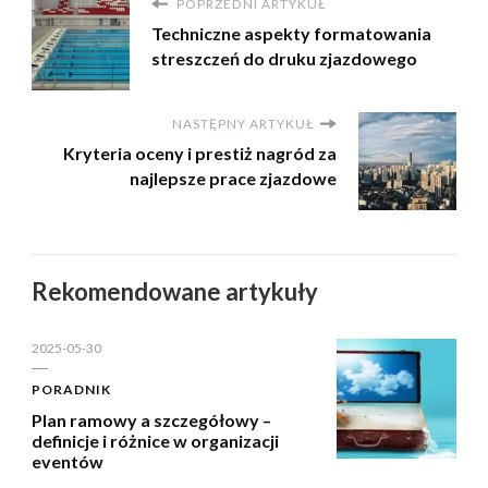
POPRZEDNI ARTYKUŁ
Techniczne aspekty formatowania
streszczeń do druku zjazdowego
NASTĘPNY ARTYKUŁ
Kryteria oceny i prestiż nagród za
najlepsze prace zjazdowe
Rekomendowane artykuły
2025-05-30
PORADNIK
Plan ramowy a szczegółowy –
definicje i różnice w organizacji
eventów