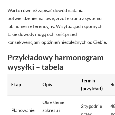
Warto również zapisać dowód nadania:
potwierdzenie mailowe, zrzut ekranu z systemu
lub numer referencyjny. W sytuacjach spornych
takie dowody mogą ochronić przed
konsekwencjami opóźnień niezależnych od Ciebie.
Przykładowy harmonogram
wysyłki – tabela
Termin
Etap
Opis
B
(przykład)
Określenie
2 tygodnie
4
Planowanie
zakresu i
przed
go