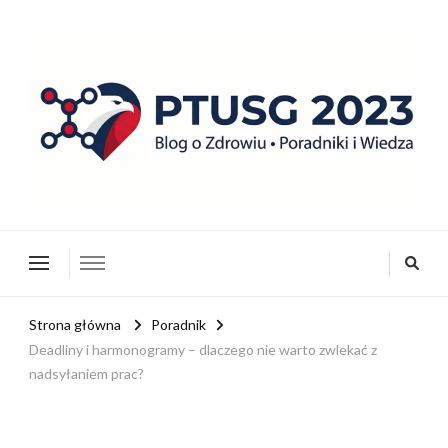
ptusg2023.pl
PTUSG – Blog o zdrowiu i organizacji
Strona główna
Poradnik
Deadliny i harmonogramy – dlaczego nie warto zwlekać z
nadsyłaniem prac?