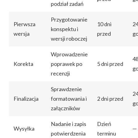
podział zadań
Przygotowanie
Pierwsza
10 dni
2
konspektu i
wersja
przed
go
wersji roboczej
Wprowadzenie
4
Korekta
poprawek po
5 dni przed
go
recenzji
Sprawdzenie
2
Finalizacja
formatowania i
2 dni przed
go
załączników
Nadanie i zapis
Dzień
Wysyłka
—
potwierdzenia
terminu