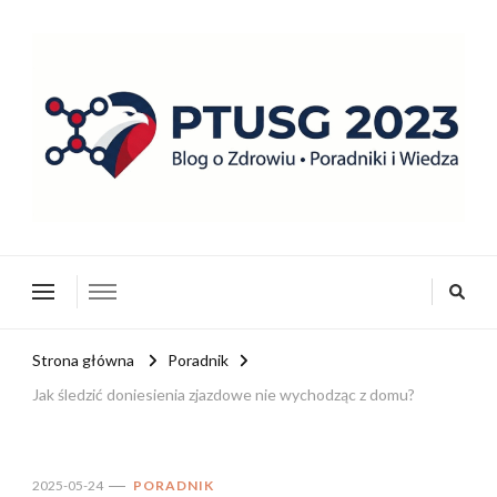
ptusg2023.pl
PTUSG – Blog o zdrowiu i organizacji
Strona główna
Poradnik
Jak śledzić doniesienia zjazdowe nie wychodząc z domu?
2025-05-24
PORADNIK