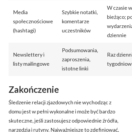
W czasie w
Media
Szybkie notatki,
bieżąco; p
społecznościowe
komentarze
wydarzenia
(hashtagi)
uczestników
dziennie
Podsumowania,
Newslettery i
Raz dzienn
zaproszenia,
listy mailingowe
tygodniow
istotne linki
Zakończenie
Śledzenie relacji zjazdowych nie wychodząc z
domu jest w pełni wykonalne i może być bardzo
skuteczne, jeśli zastosujesz odpowiednie źródła,
narzędzia i rutyny. Najważniejsze to zdefiniować,