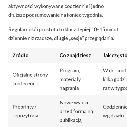
aktywności wykonywane codziennie i jedno
dłuższe podsumowanie na koniec tygodnia.
Regularność i prostota to klucz: lepiej 10–15 minut
dziennie niż rzadsze, długie „sesje” przeglądania.
Źródło
Co znajdziesz
Jak częst
Program,
W dni konf
Oficjalne strony
materiały,
kilka godzi
konferencji
nagrania
raz w tygo
Nowe wyniki
Preprinty /
Codzienni
przed formalną
repozytoria
wg działu
publikacją