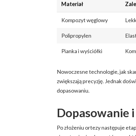
Materiał
Zal
Kompozyt węglowy
Lekk
Polipropylen
Elas
Pianka i wyściółki
Komf
Nowoczesne technologie, jak skan
zwiększają precyzję. Jednak doś
dopasowaniu.
Dopasowanie i 
Po złożeniu ortezy następuje eta