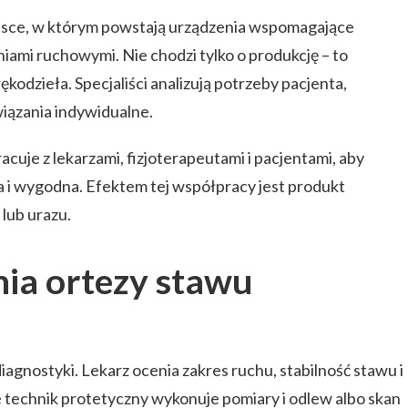
jsce, w którym powstają urządzenia wspomagające
iami ruchowymi. Nie chodzi tylko o produkcję – to
rękodzieła. Specjaliści analizują potrzeby pacjenta,
wiązania indywidualne.
uje z lekarzami, fizjoterapeutami i pacjentami, aby
a i wygodna. Efektem tej współpracy jest produkt
lub urazu.
ia ortezy stawu
iagnostyki. Lekarz ocenia zakres ruchu, stabilność stawu i
 technik protetyczny wykonuje pomiary i odlew albo skan