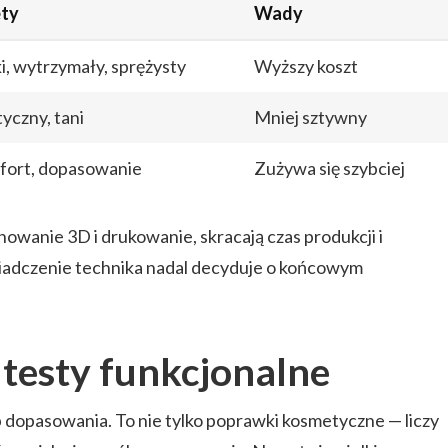
ety
Wady
i, wytrzymały, sprężysty
Wyższy koszt
tyczny, tani
Mniej sztywny
ort, dopasowanie
Zużywa się szybciej
owanie 3D i drukowanie, skracają czas produkcji i
wiadczenie technika nadal decyduje o końcowym
testy funkcjonalne
p dopasowania. To nie tylko poprawki kosmetyczne — liczy