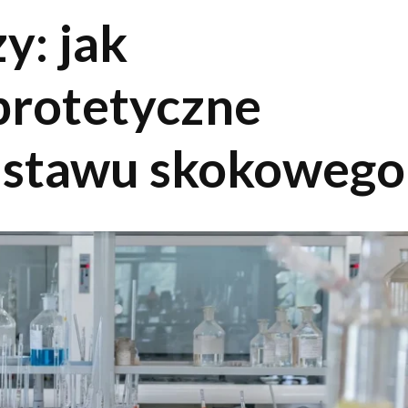
y: jak
protetyczne
ę stawu skokowego