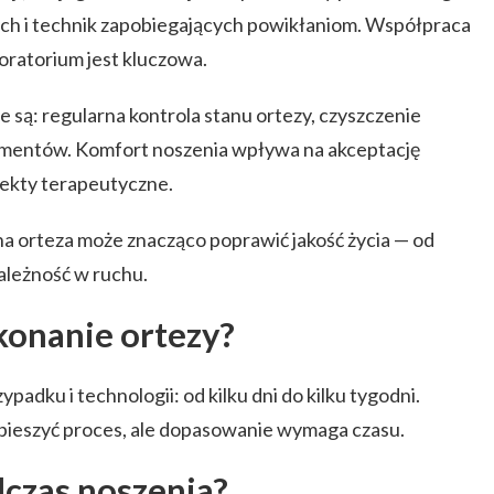
ch i technik zapobiegających powikłaniom. Współpraca
oratorium jest kluczowa.
ą: regularna kontrola stanu ortezy, czyszczenie
ementów. Komfort noszenia wpływa na akceptację
fekty terapeutyczne.
a orteza może znacząco poprawić jakość życia — od
ależność w ruchu.
konanie ortezy?
padku i technologii: od kilku dni do kilku tygodni.
pieszyć proces, ale dopasowanie wymaga czasu.
dczas noszenia?