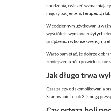
chodzenia, ćwiczeń wzmacniający
między pacjentem, terapeutą i lab
W codziennym użytkowaniu ważne s
wyściółek i wymiana zużytych el
urządzenia i w konsekwencji na e
Warto pamiętać, że dobrze dobran
zmniejszenia bólu po większą niez
Jak długo trwa wy
Czas zależy od skomplikowania przy
Skanowanie i druk 3D mogą przys
Czy orteza boli po