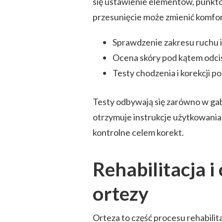
się ustawienie elementów, punkt
przesunięcie może zmienić komfor
Sprawdzenie zakresu ruchu i 
Ocena skóry pod kątem odci
Testy chodzenia i korekcji 
Testy odbywają się zarówno w gab
otrzymuje instrukcje użytkowania 
kontrolne celem korekt.
Rehabilitacja 
ortezy
Orteza to część procesu rehabilit