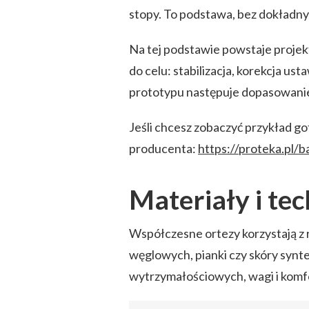
stopy. To podstawa, bez dokładn
Na tej podstawie powstaje projekt
do celu: stabilizacja, korekcja u
prototypu następuje dopasowanie 
Jeśli chcesz zobaczyć przykład got
producenta:
https://proteka.pl/
Materiały i te
Współczesne ortezy korzystają z
węglowych, pianki czy skóry syn
wytrzymałościowych, wagi i komf