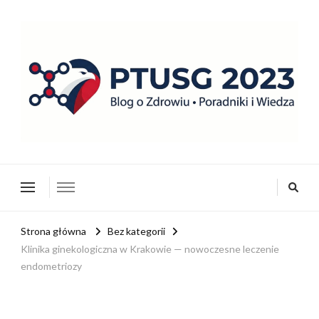
ptusg2023.pl
PTUSG – Blog o zdrowiu i organizacji
Strona główna
Bez kategorii
Klinika ginekologiczna w Krakowie — nowoczesne leczenie
endometriozy