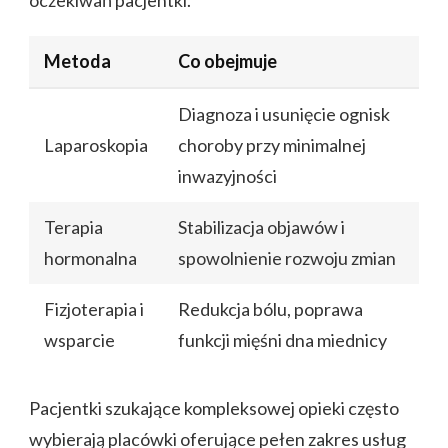
oczekiwań pacjentki.
Metoda
Co obejmuje
Diagnoza i usunięcie ognisk
Laparoskopia
choroby przy minimalnej
inwazyjności
Terapia
Stabilizacja objawów i
hormonalna
spowolnienie rozwoju zmian
Fizjoterapia i
Redukcja bólu, poprawa
wsparcie
funkcji mięśni dna miednicy
Pacjentki szukające kompleksowej opieki często
wybierają placówki oferujące pełen zakres usług